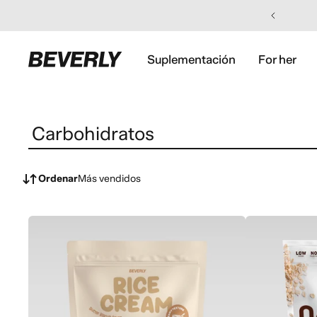
 al contenido
Suplementación
For her
Carbohidratos
Ordenar
Más vendidos