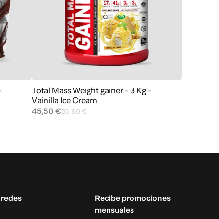
-
Total Mass Weight gainer - 3 Kg -
Agregar al carrito
Vainilla Ice Cream
45,50 €
56,90 €
 redes
Recibe promociones
mensuales