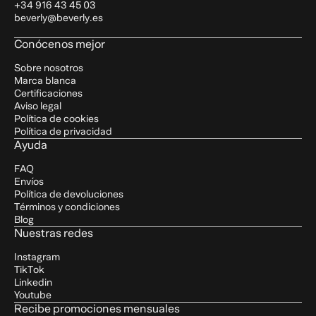
Coenzima Q10
30 mg
+34 916 43 45 03
Contribuye a reducir molestias musculares y
beverly@beverly.es
Ácido fólico
300 μg (75%*)
articulares
Cromo
75 μg
(187%*)
Conócenos mejor
Protege las células y apoya la producción de energía
Sobre nosotros
Marca blanca
Certificaciones
Aviso legal
Política de cookies
Política de privacidad
Ayuda
FAQ
Envíos
Política de devoluciones
Términos y condiciones
Blog
Nuestras redes
Instagram
TikTok
Linkedin
Youtube
Recibe promociones mensuales