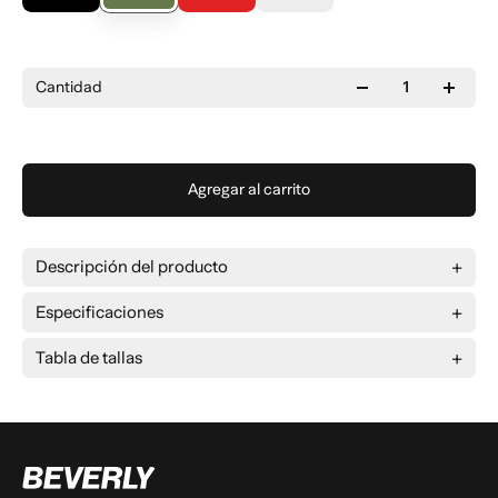
Cantidad
Agregar al carrito
Descripción del producto
Especificaciones
Tabla de tallas
Talla
L
XL
2XL
3XL
Ancho
20 cm
20 cm
20 cm
20 cm
Largo
20 cm
20 cm
20 cm
20 cm