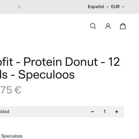
Pide antes de las 13:00 y recíbelo en 2
Español
EUR
fit - Protein Donut - 12
s - Speculoos
,75 €
tidad
:
Speculoos