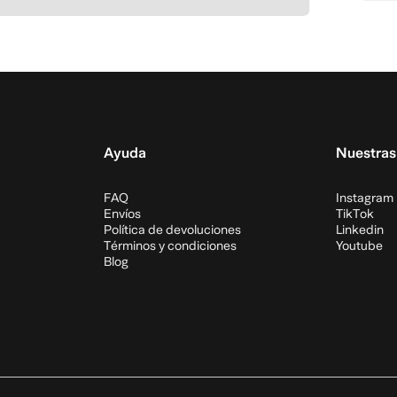
Gra
T
de l
Hidr
p
de l
L
de l
Fibr
Prot
Ayuda
Nuestras
Sal
FAQ
Instagram
Envíos
TikTok
Política de devoluciones
Linkedin
Términos y condiciones
Youtube
Blog