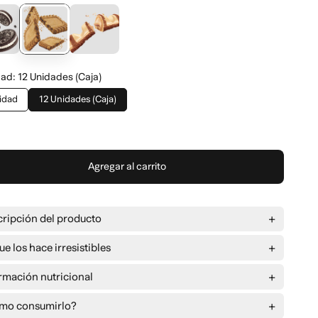
dad
:
12 Unidades (Caja)
idad
12 Unidades (Caja)
Agregar al carrito
ripción del producto
ue los hace irresistibles
lto contenido proteico
rmación nutricional
res nutricionales por unidad
75 g
abor saludable sin grasa extra
mo consumirlo?
r energético
1191 kJ / 283 Kcal