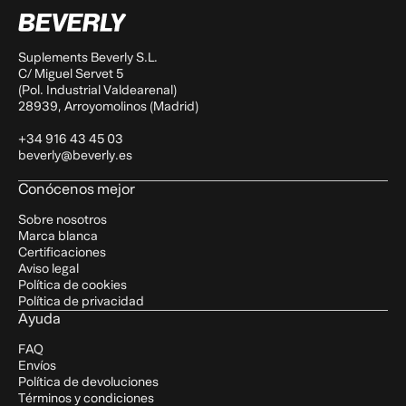
Hidratos de carbono
15,9 g
niveles estables de energía
de los cuales azúcares
5,9 g
Fibra
8,5 g
Suplements Beverly S.L.
sin aceite de palma, sin azúcares ni sal
Proteínas
24,2 g
C/ Miguel Servet 5
añadidos, sin aditivos ni conservantes
Sal
0,95 g
(Pol. Industrial Valdearenal)
28939, Arroyomolinos (Madrid)
+34 916 43 45 03
beverly@beverly.es
Conócenos mejor
Sobre nosotros
Marca blanca
Certificaciones
Aviso legal
Política de cookies
Política de privacidad
Ayuda
FAQ
Envíos
Política de devoluciones
Términos y condiciones