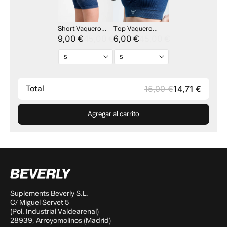
Short Vaquero
Top Vaquero
Denim - Imperia
9,00 €
45,00 €
Denim - Imperia
6,00 €
45,00 €
Collection
Collection
Total
15,00 €
14,71 €
Agregar al carrito
Suplements Beverly S.L.
C/ Miguel Servet 5
(Pol. Industrial Valdearenal)
28939, Arroyomolinos (Madrid)