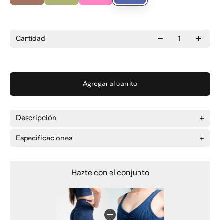
Cantidad
Agregar al carrito
Descripción
Especificaciones
Tejido seamless (sin costuras)
Tejido tipo canalé
Cintura media/alta con efecto moldeador
Hazte con el conjunto
Totalmente opaco, sin transparencias
Fruncido y efecto sombreado en glúteos para realzar
la figura