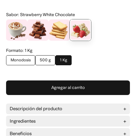
Sabor
:
Strawberry White Chocolate
Formato
:
1 Kg
Monodosis
500 g
1 Kg
Agregar al carrito
Descripción del producto
®
Ingredientes
Beneficios