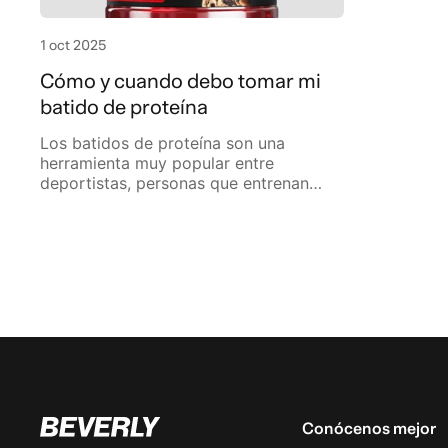
1 oct 2025
Cómo y cuando debo tomar mi
batido de proteína
Los batidos de proteína son una
herramienta muy popular entre
deportistas, personas que entrenan
en el gimnasio y quienes buscan
mejorar su nutrición. Sin embargo,
una de las preguntas más...
Conócenos mejor