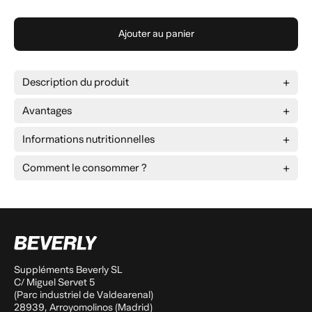
Ajouter au panier
Description du produit
Avantages
un transit intestinal régulier
Informations nutritionnelles
sans effets
Valeurs nutritionnelles par portion
1 capsule
secondaires désagréables
Comment le consommer ?
Aloe Vera
500 mg
les ballonnements
lourdeur abdominale.
anti-inflammatoires
constipation occasionnelle
Suppléments Beverly SL
C/ Miguel Servet 5
(Parc industriel de Valdearenal)
28939, Arroyomolinos (Madrid)