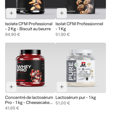
Isolate CFM Professional
Isolat CFM Professionnel
- 2 Kg - Biscuit au beurre
- 1 Kg
94,90 €
51,90 €
Concentré de lactosérum
Lactosérum pur - 1 kg
Pro - 1 kg - Cheesecake
51,00 €
aux fraises
41,65 €