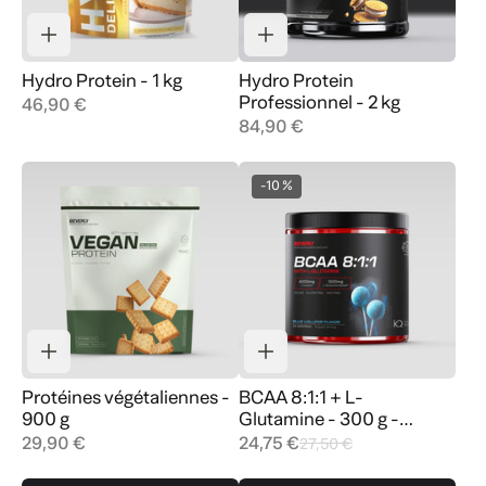
Hydro Protein - 1 kg
Hydro Protein
Professionnel - 2 kg
46,90 €
84,90 €
-10 %
Protéines végétaliennes -
BCAA 8:1:1 + L-
900 g
Glutamine - 300 g -
Sucette Bleue
29,90 €
24,75 €
27,50 €