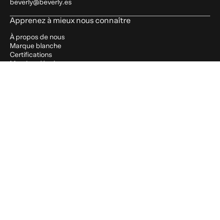
beverly@beverly.es
Apprenez à mieux nous connaître
À propos de nous
Marque blanche
Certifications
Mentions légales
Politique relative aux cookies
politique de confidentialité
Aide
FAQ
Expédition
Politique de retour
Termes et conditions
Blog
Nos réseaux
Instagram
TikTok
Linkedin
Youtube
Recevez des promotions mensuelles