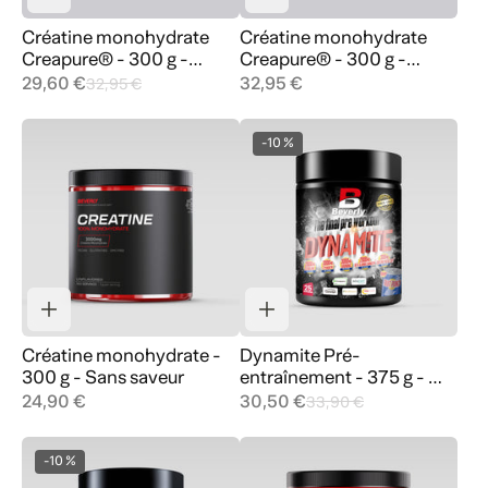
Créatine monohydrate
Créatine monohydrate
Creapure® - 300 g -
Creapure® - 300 g -
Cerise
Sans saveur
29,60 €
32,95 €
32,95 €
-10 %
Créatine monohydrate -
Dynamite Pré-
300 g - Sans saveur
entraînement - 375 g - 25
portions
24,90 €
30,50 €
33,90 €
-10 %