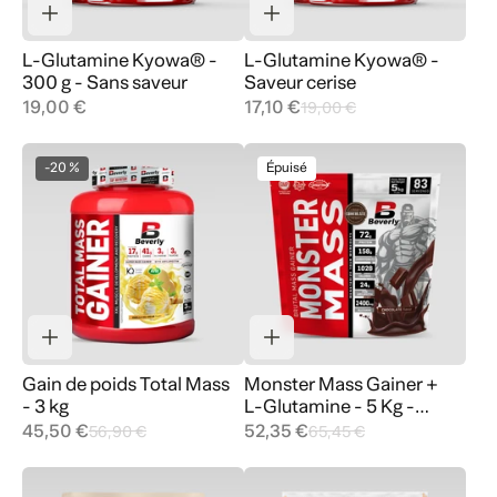
L-Glutamine Kyowa® -
L-Glutamine Kyowa® -
300 g - Sans saveur
Saveur cerise
19,00 €
17,10 €
19,00 €
-20 %
Épuisé
Gain de poids Total Mass
Monster Mass Gainer +
- 3 kg
L-Glutamine - 5 Kg -
Chocolat
45,50 €
52,35 €
56,90 €
65,45 €