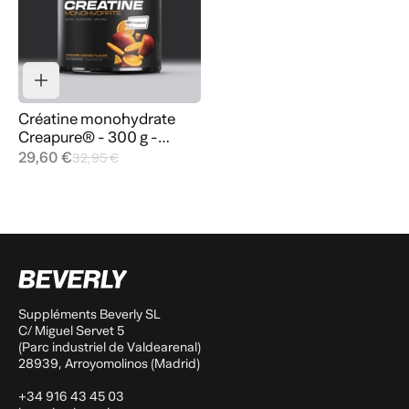
Créatine monohydrate
Creapure® - 300 g -
Cerise
29,60 €
32,95 €
Suppléments Beverly SL
C/ Miguel Servet 5
(Parc industriel de Valdearenal)
28939, Arroyomolinos (Madrid)
+34 916 43 45 03