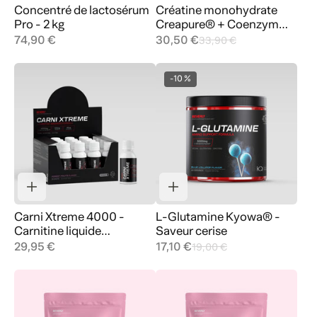
Concentré de lactosérum
Créatine monohydrate
Pro - 2 kg
Creapure® + Coenzyme
Q10 - 300 g - Pastèque
74,90 €
30,50 €
33,90 €
-10 %
Carni Xtreme 4000 -
L-Glutamine Kyowa® -
Carnitine liquide
Saveur cerise
Carnipure® - 20
29,95 €
17,10 €
19,00 €
ampoules - Fruits rouges