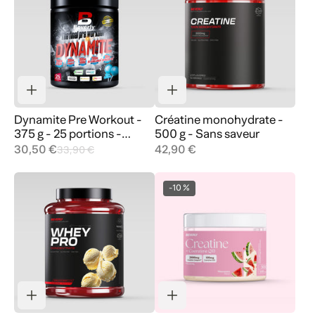
Dynamite Pre Workout -
Créatine monohydrate -
375 g - 25 portions -
500 g - Sans saveur
Sucette bleue
30,50 €
42,90 €
33,90 €
-10 %