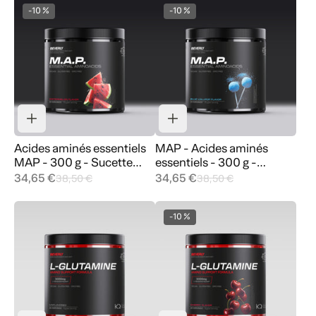
-10 %
-10 %
Acides aminés essentiels
MAP - Acides aminés
MAP - 300 g - Sucette
essentiels - 300 g -
bleue
Sucette bleue
34,65 €
34,65 €
38,50 €
38,50 €
-10 %