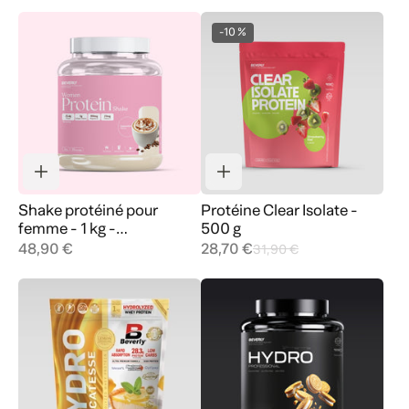
-10 %
Shake protéiné pour
Protéine Clear Isolate -
femme - 1 kg -
500 g
Cappuccino
48,90 €
28,70 €
31,90 €