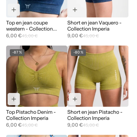
Top en jean coupe
Short en jean Vaquero -
western - Collection
Collection Imperia
Imperia
6,00 €
9,00 €
45,00 €
45,00 €
-87 %
-80 %
Top Pistacho Denim -
Short en jean Pistacho -
Collection Imperia
Collection Imperia
6,00 €
9,00 €
45,00 €
45,00 €