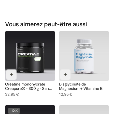
Vous aimerez peut-être aussi
Créatine monohydrate
Bisglycinate de
Creapure® - 300 g - Sans
Magnésium + Vitamine B6
saveur
- 90 Gélules - 90 Doses
32,95 €
12,95 €
-10 %