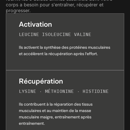
Idéal pour les personnes actives et les sportifs
L-Valine
6,8 g
corps a besoin pour s'entraîner, récupérer et
L-Méthionine
2,5 g
progresser.
Certification GMP (Bonnes Pratiques de
L-Isoleucine
7,5 g
Fabrication) :
Activation
L-Leucine
11,3 g
L-Phénylalanine
3,0 g
LEUCINE ISOLEUCINE VALINE
Certification Halal
L-Lysine
10,5 g
L-Tryptophane
1,8 g
Ils activent la synthèse des protéines musculaires
L-Histidine
1,7 g
et accélèrent la récupération après l'effort.
L-Acide aspartique
11,7 g
L-Sérine
5,5 g
L-Alanine
6,1 g
Récupération
L-Proline
7,2 g
L-Glycine
1,7 g
LYSINE · MÉTHIONINE · HISTIDINE
L-Acide glutamique
20,1 g
L-Cystéine
2,4 g
Ils contribuent à la réparation des tissus
musculaires et au maintien de la masse
L-Tyrosine
2,8 g
musculaire maigre, entraînement après
L-Arginine
2,2 g
entraînement.