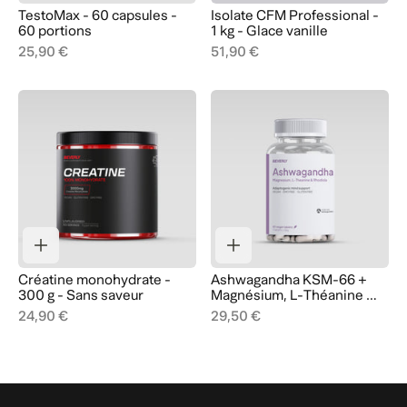
TestoMax - 60 capsules -
Isolate CFM Professional -
60 portions
1 kg - Glace vanille
25,90 €
51,90 €
Créatine monohydrate -
Ashwagandha KSM-66 +
300 g - Sans saveur
Magnésium, L-Théanine &
Rhodiola - 60 Gélules - 60
24,90 €
29,50 €
Portions