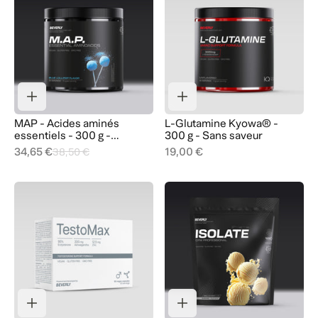
MAP - Acides aminés
L-Glutamine Kyowa® -
essentiels - 300 g -
300 g - Sans saveur
Sucette bleue
34,65 €
19,00 €
38,50 €