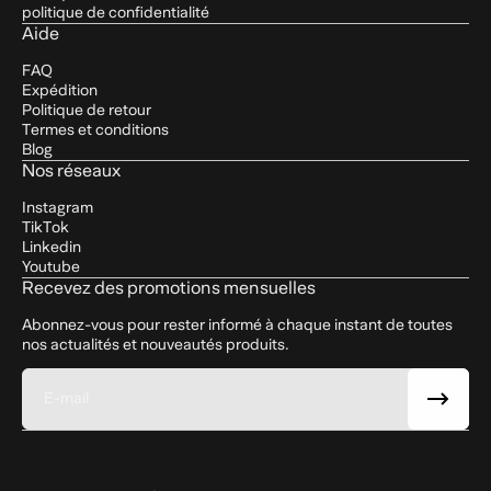
des nutriments, prévenant ainsi les maux d’estomac.
politique de confidentialité
12 saveurs délicieuses
: Avec une grande variété de
Aide
saveurs, notre protéine hydrolysée s'adapte à tous les
goûts, assurant une expérience délicieuse dans
FAQ
chaque shake, sans sacrifier la qualité.
Expédition
Certification Halal
: Convient à ceux qui suivent un
Politique de retour
régime Halal, garantissant que le produit répond aux
Termes et conditions
normes alimentaires internationales.
Blog
Certification GMP (Bonnes Pratiques de
Nos réseaux
Fabrication)
: Fabriqué selon des normes strictes de
qualité, de sécurité et d'hygiène, garantissant un
Instagram
produit fiable et de qualité supérieure.
TikTok
Linkedin
Youtube
Recevez des promotions mensuelles
Abonnez-vous pour rester informé à chaque instant de toutes
nos actualités et nouveautés produits.
E-mail