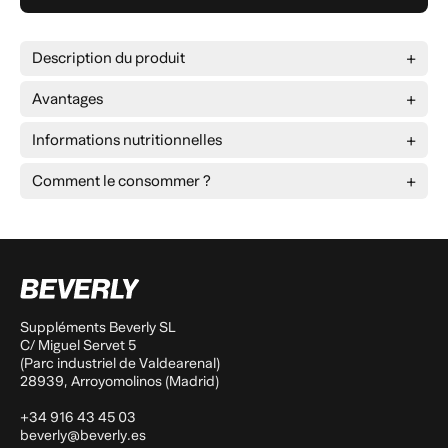
Description du produit
Avantages
la
glucosamine, la chondroïtine, le collagène et le
Informations nutritionnelles
MSM
Valeurs nutritionnelles par portion
3 gélules
Comment le consommer ?
sulfate de glucosamine
900 mg
à réduire les douleurs et les raideurs
Sulfate de chondroïtine
450 mg
articulaires
Collagène hydrolysé
450 mg
Cartilage de requin
300 mg
anti-inflammatoires et
Extrait de griffe du diable
270 mg
antioxydants
extrait de curcuma
150 mg
Suppléments Beverly SL
Vitamine C
60 mg
(75%*)
C/ Miguel Servet 5
MSM (méthylsulfonylméthane)
30 mg
(Parc industriel de Valdearenal)
28939, Arroyomolinos (Madrid)
+34 916 43 45 03
beverly@beverly.es