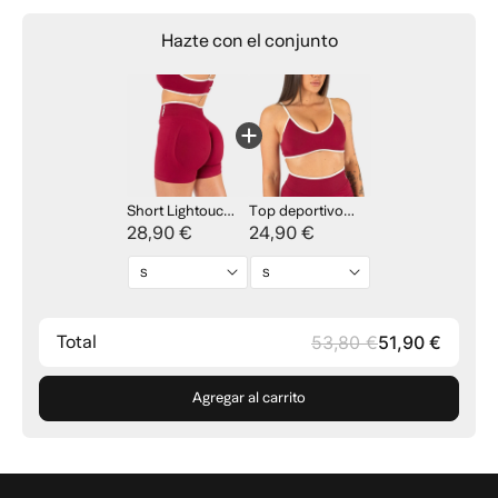
Large
66 cm
69 cm
72 cm
75 cm
Hazte con el conjunto
Long
78 cm
79 cm
80 cm
81 cm
Short Lightouch -
Top deportivo
Burgundy
28,90 €
Lightouch -
24,90 €
Burgundy
Total
53,80 €
51,90 €
Agregar al carrito