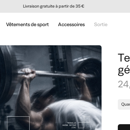
Commandez avant 13h et recevez votre commande sous 24h.
Vêtements de sport
Accessoires
Sortie
Te
gé
24
Quan