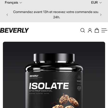
Français
EUR
er au contenu
Commandez avant 13h et recevez votre commande sous
24h.