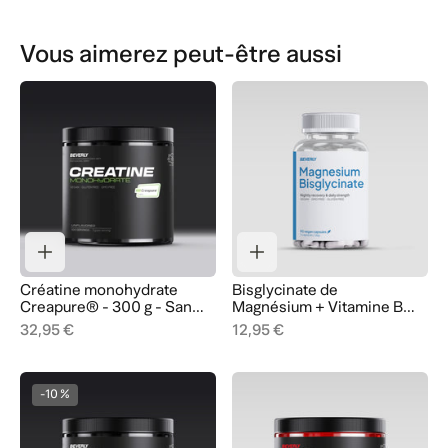
Vous aimerez peut-être aussi
Créatine monohydrate
Bisglycinate de
Creapure® - 300 g - Sans
Magnésium + Vitamine B6
saveur
- 90 Gélules - 90 Doses
32,95 €
12,95 €
-10 %