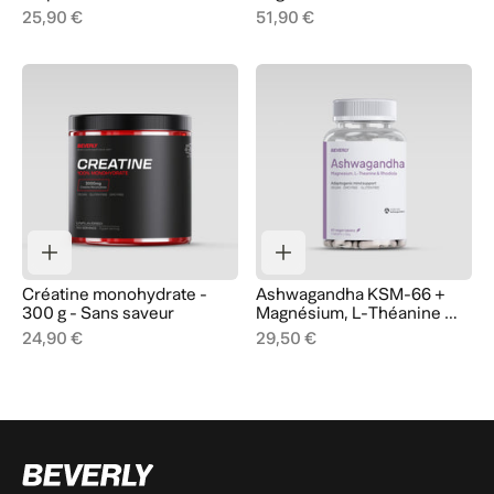
25,90 €
51,90 €
Créatine monohydrate -
Ashwagandha KSM-66 +
300 g - Sans saveur
Magnésium, L-Théanine &
Rhodiola - 60 Gélules - 60
24,90 €
29,50 €
Portions