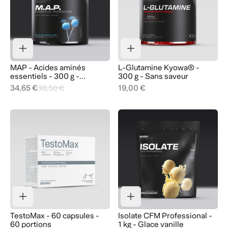
MAP - Acides aminés
L-Glutamine Kyowa® -
essentiels - 300 g -
300 g - Sans saveur
Sucette bleue
34,65 €
19,00 €
38,50 €
TestoMax - 60 capsules -
Isolate CFM Professional -
60 portions
1 kg - Glace vanille